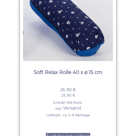
Soft Relax Rolle 40 x ø 15 cm
26,90
€
26,90
€
Enthält 19% MwSt.
Versand
zzgl.
Lieferzeit: ca. 3-4 Werktage
Ausführung wählen