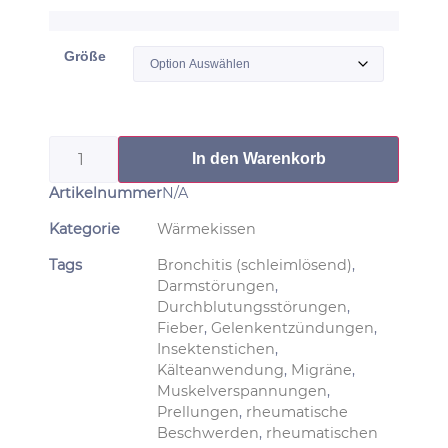
Größe
In den Warenkorb
Artikelnummer
N/A
Kategorie
Wärmekissen
Tags
Bronchitis (schleimlösend)
,
Darmstörungen
,
Durchblutungsstörungen
,
Fieber
,
Gelenkentzündungen
,
Insektenstichen
,
Kälteanwendung
,
Migräne
,
Muskelverspannungen
,
Prellungen
,
rheumatische
Beschwerden
,
rheumatischen