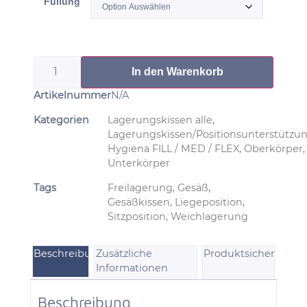
Füllung
In den Warenkorb
Artikelnummer
N/A
Kategorien
Lagerungskissen alle
,
Lagerungskissen/Positionsunterstützu
Hygiena FILL / MED / FLEX
,
Oberkörper
,
Unterkörper
Tags
Freilagerung
,
Gesäß
,
Gesäßkissen
,
Liegeposition
,
Sitzposition
,
Weichlagerung
Beschreibung
Produktsicherheit
Zusätzliche
Informationen
Beschreibung