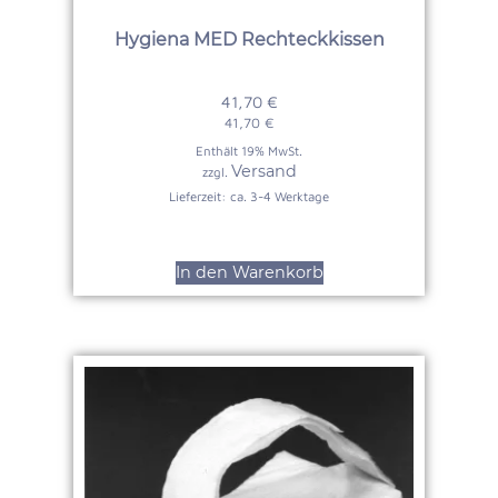
Hygiena MED Rechteckkissen
41,70
€
41,70
€
Enthält 19% MwSt.
Versand
zzgl.
Lieferzeit: ca. 3-4 Werktage
In den Warenkorb