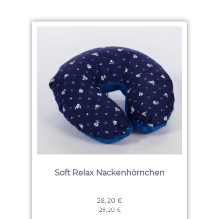
Soft Relax Nackenhörnchen
28,20
€
28,20
€