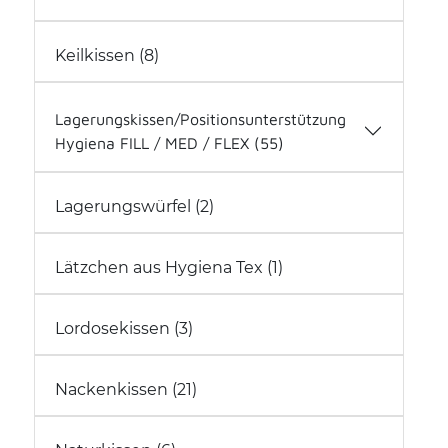
Gute Laune Kissen (0)
Keilkissen (8)
Royal Inspiration (4)
Softkissen (2)
Softline Nicky (9)
Lagerungskissen/Positionsunterstützung
Hygiena FILL / MED / FLEX (55)
Kopf (6)
Lagerungswürfel (2)
Oberkörper (12)
Rücken-/Bauch-/Seitenlage (11)
Lätzchen aus Hygiena Tex (1)
Unterkörper (22)
Lagerungskissen alle (33)
Lagerungskissen - Bezüge (22)
Lordosekissen (3)
Nackenkissen (21)