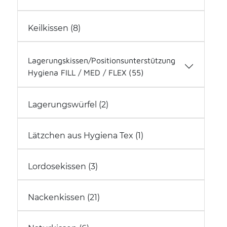
Gute Laune Kissen (0)
Keilkissen (8)
Royal Inspiration (4)
Softkissen (2)
Softline Nicky (9)
Lagerungskissen/Positionsunterstützung
Hygiena FILL / MED / FLEX (55)
Kopf (6)
Lagerungswürfel (2)
Oberkörper (12)
Rücken-/Bauch-/Seitenlage (11)
Lätzchen aus Hygiena Tex (1)
Unterkörper (22)
Lagerungskissen alle (33)
Lagerungskissen - Bezüge (22)
Lordosekissen (3)
Nackenkissen (21)