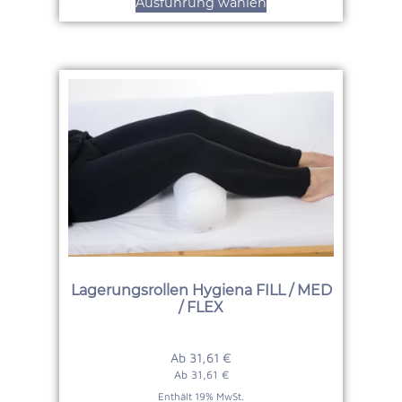
Ausführung wählen
Lagerungsrollen Hygiena FILL / MED
/ FLEX
Ab
31,61
€
Ab
31,61
€
Enthält 19% MwSt.