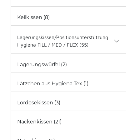
Gute Laune Kissen (0)
Keilkissen (8)
Royal Inspiration (4)
Softkissen (2)
Softline Nicky (9)
Lagerungskissen/Positionsunterstützung
Hygiena FILL / MED / FLEX (55)
Kopf (6)
Lagerungswürfel (2)
Oberkörper (12)
Rücken-/Bauch-/Seitenlage (11)
Lätzchen aus Hygiena Tex (1)
Unterkörper (22)
Lagerungskissen alle (33)
Lagerungskissen - Bezüge (22)
Lordosekissen (3)
Nackenkissen (21)