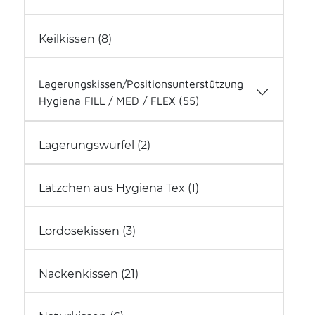
Gute Laune Kissen (0)
Keilkissen (8)
Royal Inspiration (4)
Softkissen (2)
Softline Nicky (9)
Lagerungskissen/Positionsunterstützung
Hygiena FILL / MED / FLEX (55)
Kopf (6)
Lagerungswürfel (2)
Oberkörper (12)
Rücken-/Bauch-/Seitenlage (11)
Lätzchen aus Hygiena Tex (1)
Unterkörper (22)
Lagerungskissen alle (33)
Lagerungskissen - Bezüge (22)
Lordosekissen (3)
Nackenkissen (21)