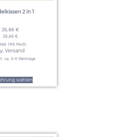
lkissen 2 in 1
26,66
€
26,66
€
hält 19% MwSt.
Versand
gl.
it: ca. 3-4 Werktage
ührung wählen