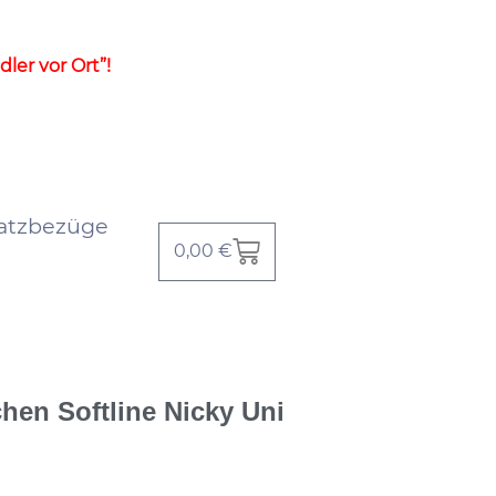
ler vor Ort”!
atzbezüge
0,00
€
en Softline Nicky Uni