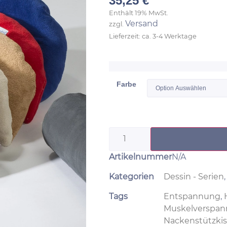
35,25
€
Enthält 19% MwSt.
Versand
zzgl.
Lieferzeit: ca. 3-4 Werktage
Farbe
Artikelnummer
N/A
Kategorien
Dessin - Serien
Tags
Entspannung
,
Muskelverspa
Nackenstützki