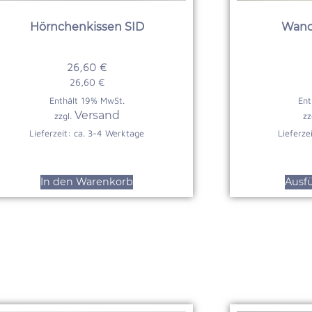
Hörnchenkissen SID
Wande
26,60
€
26,60
€
Enthält 19% MwSt.
Ent
Versand
zzgl.
zz
Lieferzeit: ca. 3-4 Werktage
Lieferze
In den Warenkorb
Ausf