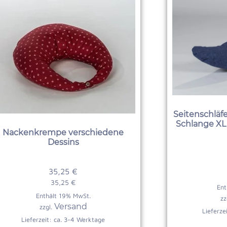
Seitenschläf
Schlange XL 
Nackenkrempe verschiedene
Dessins
35,25
€
35,25
€
Ent
Enthält 19% MwSt.
zz
Versand
zzgl.
Lieferze
Lieferzeit: ca. 3-4 Werktage