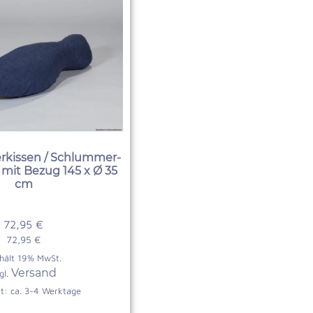
erkissen / Schlummer-
mit Bezug 145 x Ø 35
cm
72,95
€
72,95
€
hält 19% MwSt.
Versand
gl.
it: ca. 3-4 Werktage